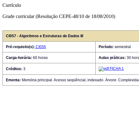
Currículo
Grade curricular (Resolução CEPE-48/10 de 18/08/2010)
CI057 - Algoritmos e Estruturas de Dados III
Pré-requisito(s):
CI056
Período:
semestral
Carga-horária:
60 horas
Aulas práticas:
30 hor
FICHA 1
Créditos:
3
Ementa:
Memória principal. Acesso seqüêncial, indexado. Árvore. Complexida