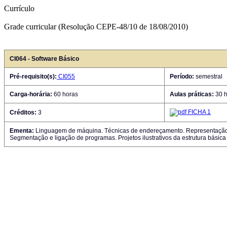
Currículo
Grade curricular (Resolução CEPE-48/10 de 18/08/2010)
CI064 - Software Básico
Pré-requisito(s):
CI055
Período:
semestral
Carga-horária:
60 horas
Aulas práticas:
30 h
FICHA 1
Créditos:
3
Ementa:
Linguagem de máquina. Técnicas de endereçamento. Representação di
Segmentação e ligação de programas. Projetos ilustrativos da estrutura bási