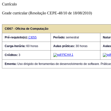
Currículo
Grade curricular (Resolução CEPE-48/10 de 18/08/2010)
CI067 - Oficina de Computação
Pré-requisito(s):
CI055
Período:
semestral
Natur
Carga-horária:
60 horas
Aulas práticas:
30 horas
Aulas
FICHA 1
Créditos:
3
Ementa:
Uso dirigido de ferramentas de desenvolvimento de software. Práticas