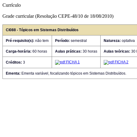
Currículo
Grade curricular (Resolução CEPE-48/10 de 18/08/2010)
CI088 - Tópicos em Sistemas Distribuídos
Pré-requisito(s):
não tem
Período:
semestral
Natureza:
optativa
Carga-horária:
60 horas
Aulas práticas:
30 horas
Aulas teóricas:
30 
FICHA 1
FICHA 2
Créditos:
3
Ementa:
Ementa variável, focalizando tópicos em Sistemas Distribuídos.