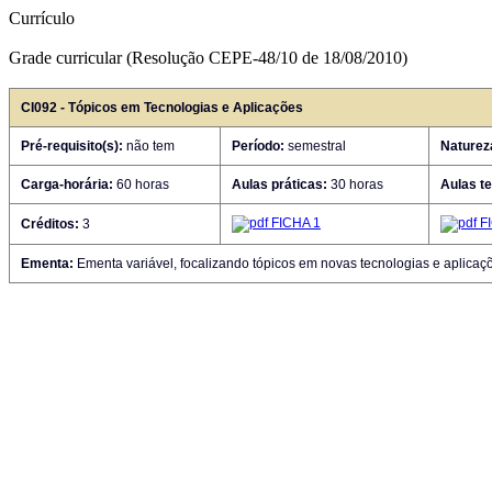
Currículo
Grade curricular (Resolução CEPE-48/10 de 18/08/2010)
CI092 - Tópicos em Tecnologias e Aplicações
Pré-requisito(s):
não tem
Período:
semestral
Naturez
Carga-horária:
60 horas
Aulas práticas:
30 horas
Aulas te
FICHA 1
FI
Créditos:
3
Ementa:
Ementa variável, focalizando tópicos em novas tecnologias e aplicaç