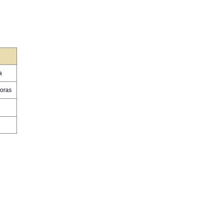
a
oras