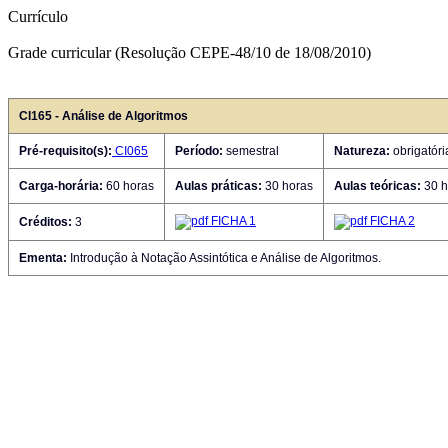
Currículo
Grade curricular (Resolução CEPE-48/10 de 18/08/2010)
CI165 - Análise de Algoritmos
Pré-requisito(s):
CI065
Período:
semestral
Natureza:
obrigatóri
Carga-horária:
60 horas
Aulas práticas:
30 horas
Aulas teóricas:
30 h
FICHA 1
FICHA 2
Créditos:
3
Ementa:
Introdução à Notação Assintótica e Análise de Algoritmos.