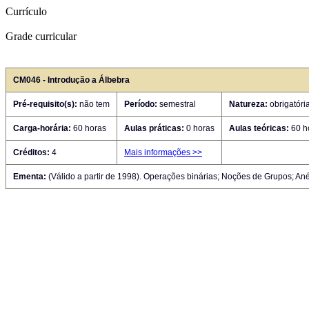
Currículo
Grade curricular
CM046 - Introdução a Álbebra
Pré-requisito(s):
não tem
Período:
semestral
Natureza:
obrigatóri
Carga-horária:
60 horas
Aulas práticas:
0 horas
Aulas teóricas:
60 h
Créditos:
4
Mais informações >>
Ementa:
(Válido a partir de 1998). Operações binárias; Noções de Grupos; Ané