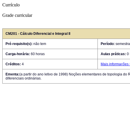
Currículo
Grade curricular
CM201 - Cálculo Diferencial e Integral II
Pré-requisito(s):
não tem
Período:
semestra
Carga-horária:
60 horas
Aulas práticas:
0 
Créditos:
4
Mais informações
Ementa:
(a partir do ano letivo de 1998) Noções elementares de topologia do
diferenciais ordinárias.