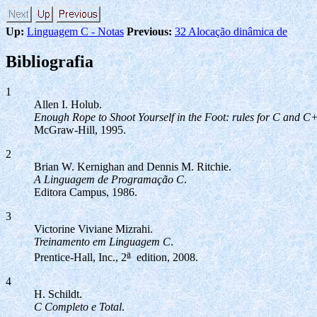
Up:
Linguagem C - Notas
Previous:
32 Alocação dinâmica de
Bibliografia
1
Allen I. Holub.
Enough Rope to Shoot Yourself in the Foot: rules for C and
McGraw-Hill, 1995.
2
Brian W. Kernighan and Dennis M. Ritchie.
A Linguagem de Programação C
.
Editora Campus, 1986.
3
Victorine Viviane Mizrahi.
Treinamento em Linguagem C
.
a
Prentice-Hall, Inc., 2
edition, 2008.
4
H. Schildt.
C Completo e Total
.