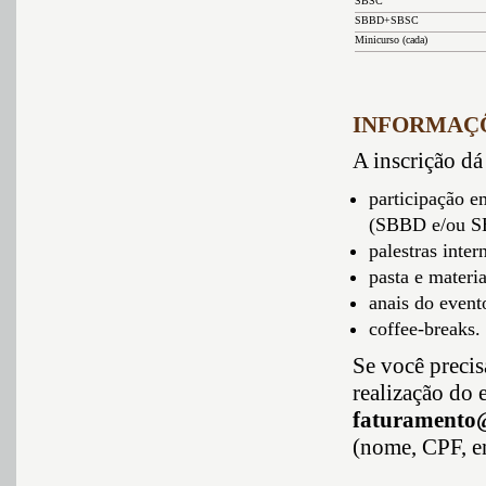
SBSC
SBBD+SBSC
Minicurso (cada)
INFORMAÇÕ
A inscrição dá 
participação e
(SBBD e/ou S
palestras inter
pasta e materia
anais do event
coffee-breaks.
Se você precis
realização do 
faturamento@
(nome, CPF, en