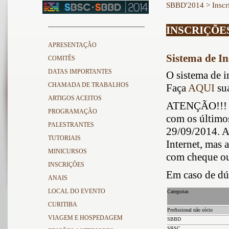
SBBD'2014
> Inscr
INSCRIÇÕE
APRESENTAÇÃO
Sistema de In
COMITÊS
DATAS IMPORTANTES
O sistema de i
CHAMADA DE TRABALHOS
Faça
AQUI
sua
ARTIGOS ACEITOS
ATENÇÃO!!! Nã
PROGRAMAÇÃO
com os último
PALESTRANTES
29/09/2014. Ap
TUTORIAIS
Internet, mas 
MINICURSOS
com cheque ou
INSCRIÇÕES
Em caso de dú
ANAIS
LOCAL DO EVENTO
Categorias
CURITIBA
Profissional não sócio
VIAGEM E HOSPEDAGEM
SBBD
SBSC