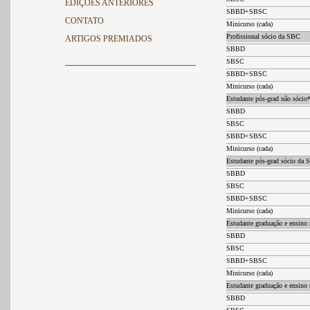
EDIÇÕES ANTERIORES
SBBD+SBSC
CONTATO
Minicurso (cada)
Profissional sócio da SBC
ARTIGOS PREMIADOS
SBBD
SBSC
SBBD+SBSC
Minicurso (cada)
Estudante pós-grad não sócio
SBBD
SBSC
SBBD+SBSC
Minicurso (cada)
Estudante pós-grad sócio da
SBBD
SBSC
SBBD+SBSC
Minicurso (cada)
Estudante graduação e ensino
SBBD
SBSC
SBBD+SBSC
Minicurso (cada)
Estudante graduação e ensin
SBBD