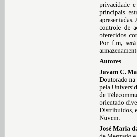
privacidade e
principais es
apresentadas. 
controle de 
oferecidos co
Por fim, ser
armazenamento
Autores
Javam C. Ma
Doutorado na 
pela Universid
de Télécommun
orientado dive
Distribuídos,
Nuvem.
José Maria d
de Mestrado e