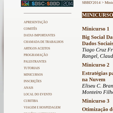
SBBD'2014
> Mini
MINICURSO
APRESENTAÇÃO
Minicurso 1
COMITÊS
DATAS IMPORTANTES
Big Social Da
CHAMADA DE TRABALHOS
Dados Sociai
ARTIGOS ACEITOS
Tiago Cruz Fr
Rangel, Claudi
PROGRAMAÇÃO
PALESTRANTES
Minicurso 2
TUTORIAIS
Estratégias 
MINICURSOS
na Nuvem
INSCRIÇÕES
Eliseu C. Bra
ANAIS
Monteiro Filh
LOCAL DO EVENTO
Minicurso 3
CURITIBA
VIAGEM E HOSPEDAGEM
Otimização d