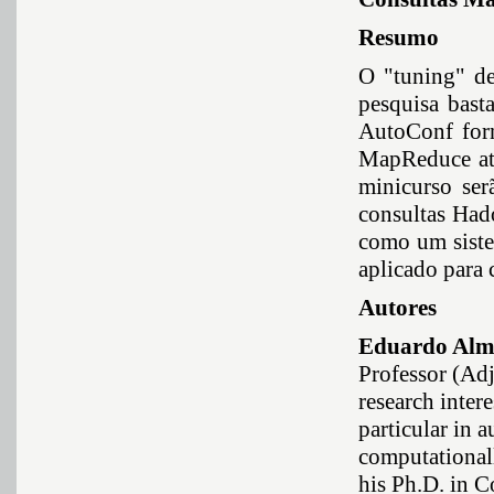
Resumo
O "tuning" d
pesquisa bast
AutoConf forn
MapReduce atr
minicurso ser
consultas Had
como um siste
aplicado para 
Autores
Eduardo Alm
Professor (Adj
research inter
particular in 
computational
his Ph.D. in C