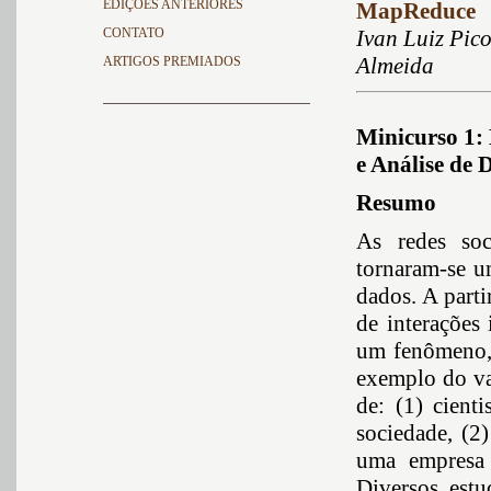
EDIÇÕES ANTERIORES
MapReduce
CONTATO
Ivan Luiz Pic
Almeida
ARTIGOS PREMIADOS
Minicurso 1: 
e Análise de 
Resumo
As redes soc
tornaram-se u
dados. A parti
de interações
um fenômeno,
exemplo do va
de: (1) cient
sociedade, (2
uma empresa 
Diversos estu