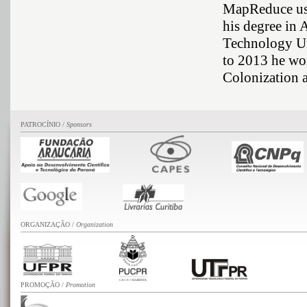
MapReduce usi
his degree in
Technology Un
to 2013 he wor
Colonization 
PATROCÍNIO /
Sponsors
ORGANIZAÇÃO /
Organization
PROMOÇÃO
/
Promotion