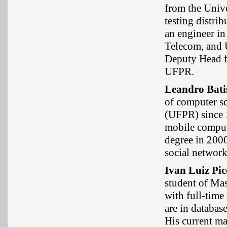
from the Unive
testing distri
an engineer i
Telecom, and 
Deputy Head f
UFPR.
Leandro Bati
of computer sc
(UFPR) since 1
mobile comput
degree in 2000,
social network
Ivan Luiz Pic
student of Mas
with full-time
are in databa
His current ma