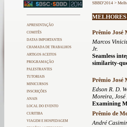
SBBD'2014
> Melho
MELHORES
APRESENTAÇÃO
Prêmio José 
COMITÊS
DATAS IMPORTANTES
Marcos Vinici
CHAMADA DE TRABALHOS
Jr.
ARTIGOS ACEITOS
Seamless inte
similarity-qu
PROGRAMAÇÃO
PALESTRANTES
TUTORIAIS
Prêmio José 
MINICURSOS
Edson R. D. W
INSCRIÇÕES
Moreira, José
ANAIS
Examining Mu
LOCAL DO EVENTO
Prêmio de Me
CURITIBA
VIAGEM E HOSPEDAGEM
André Casimir