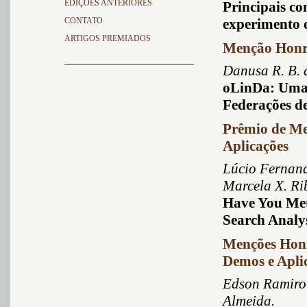
EDIÇÕES ANTERIORES
Principais c
CONTATO
experimento 
ARTIGOS PREMIADOS
Menção Honro
Danusa R. B. 
oLinDa: Uma
Federações d
Prêmio de Me
Aplicações
Lúcio Fernande
Marcela X. Ri
Have You Met
Search Analy
Menções Honr
Demos e Apli
Edson Ramiro 
Almeida.