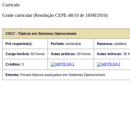
Currículo
Grade curricular (Resolução CEPE-48/10 de 18/08/2010)
CI317 - Tópicos em Sistemas Operacionais
Pré-requisito(s):
Período:
semestral
Natureza:
optativa
Carga-horária:
60 horas
Aulas práticas:
30 horas
Aulas teóricas:
30 h
FICHA 1
FICHA 2
Créditos:
3
Ementa:
Focará tópicos avançados em Sistemas Operacionais.