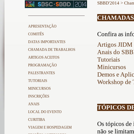
SBBD'2014
> Cham
CHAMADAS
APRESENTAÇÃO
Confira as inf
COMITÊS
DATAS IMPORTANTES
Artigos JIDM
CHAMADA DE TRABALHOS
Anais do SB
ARTIGOS ACEITOS
Tutoriais
PROGRAMAÇÃO
Minicursos
PALESTRANTES
Demos e Aplic
Workshop de T
TUTORIAIS
MINICURSOS
INSCRIÇÕES
ANAIS
TÓPICOS D
LOCAL DO EVENTO
CURITIBA
Os tópicos de
VIAGEM E HOSPEDAGEM
não se limitam