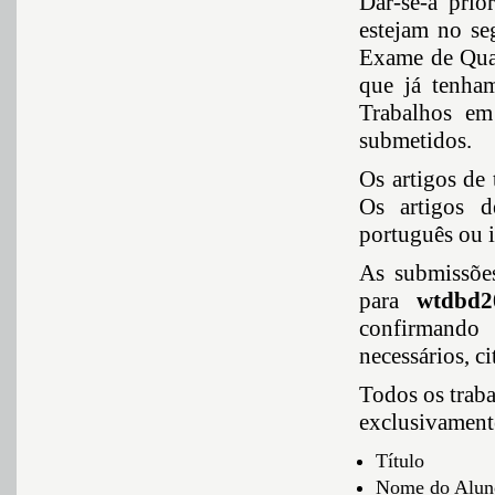
Dar-se-á prio
estejam no se
Exame de Qual
que já tenha
Trabalhos em
submetidos.
Os artigos de
Os artigos 
português ou i
As submissõe
para
wtdbd2
confirmando
necessários, c
Todos os trab
exclusivament
Título
Nome do Alun