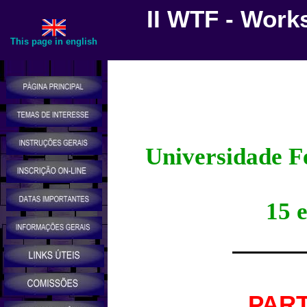
II WTF - Work
This page in english
Universidade F
15 e
PART