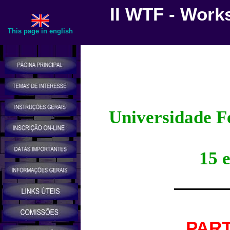
II WTF - Work
This page in english
Universidade F
15 e
PART