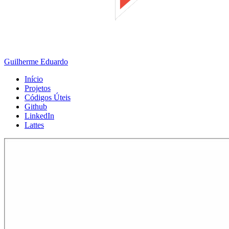
Guilherme Eduardo
Início
Projetos
Códigos Úteis
Github
LinkedIn
Lattes