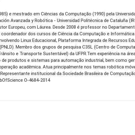
e
985) e mestrado em Ciências da Computação (1990) pela Universida
ón Avanzada y Robótica - Universidad Politécnica de Cataluña (IRI
Doutor Europeu, com Láurea. Desde 2008 é professor no Departament
do coordenador dos cursos de Ciência da Computação e Informátic
nvolvendo Linux Educacional, Plataforma Integrada de Recursos Ed
co (PNLD). Membro dos grupos de pesquisa C3SL (Centro de Computaç
rânsito e Transporte Sustentável) da UFPR.Tem experiência na área 
de produtos e sistemas para automação industrial, bem como ger
ooperação acadêmica. Atua principalmente nos temas robótica móve
 Representante institucional da Sociedade Brasileira de Computaç
bOfScience O-4684-2014