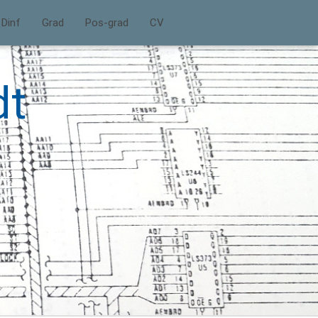
Dinf
Grad
Pos-grad
CV
dt