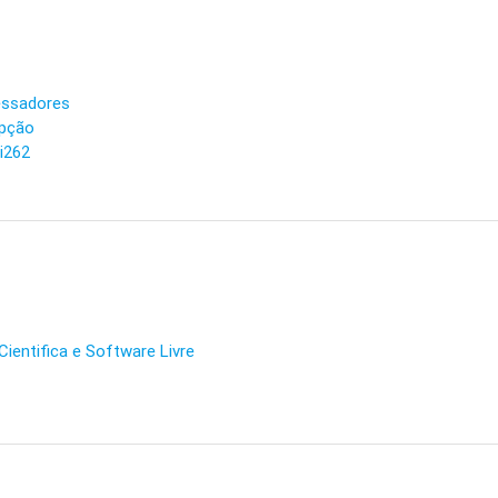
cessadores
epção
ci262
entifica e Software Livre