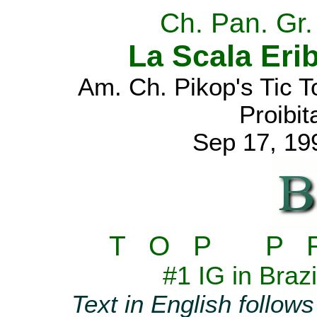
Ch. Pan. Gr. 
La Scala Eri
Am. Ch. Pikop's Tic 
Proibit
Sep 17, 19
T O P P R
#1 IG in Braz
Text in English follows 