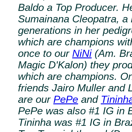
Baldo a Top Producer. He
Sumainana Cleopatra, a bi
generations in her pedigr
which are champions wit
once to our
NiNi
(Am. Bra
Magic D'Kalon) they produ
which are champions. On
friends Jairo Muller and 
are our
PePe
and
Tininh
PePe was also #1 IG in B
Tininha was #1 IG in Bra