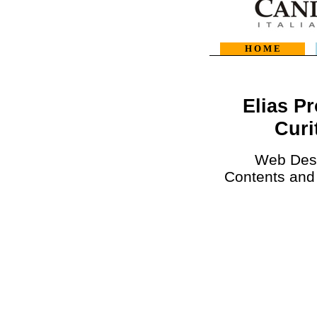
H O M E
Elias Pr
Curi
Web Des
Contents and 