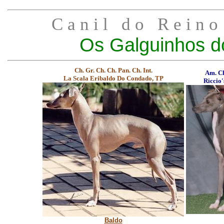
C a n i l d o R e i n o 
Os Galguinhos d
Ch. Gr. Ch. Ch. Pan. Ch. Int.
Am. Ch
La Scala Eribaldo Do Condado, TP
Riccio
Baldo