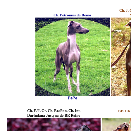
Ch. J. 
Ch. Petronius do Reino
PePe
Ch. F./J. Gr. Ch. Br./Pan. Ch. Int.
BIS Ch. 
Durindana Justyna do BR Reino